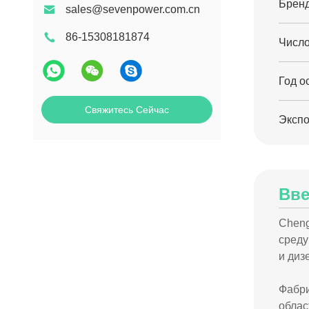
Брен
sales@sevenpower.com.cn
86-15308181874
Число
Год о
Свяжитесь Сейчас
Экспо
Вве
Cheng
среду
и диз
Фабри
облас