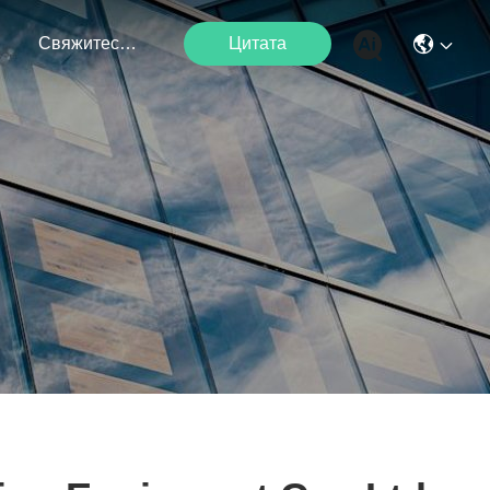
я
Свяжитесь С Нами
Цитата