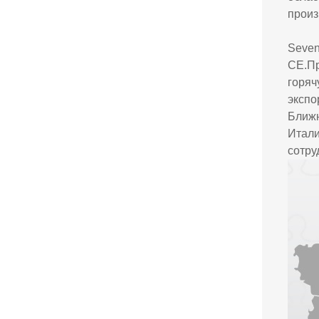
произ
Seven
CE.Пр
горя
экспо
Ближ
Итал
сотру