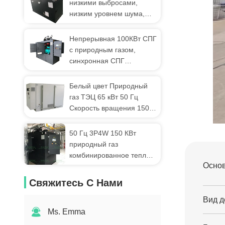
низкими выбросами,
низким уровнем шума,
сверхтихая установка
БТЭЦ 50 Гц
Непрерывная 100КВт СПГ
с природным газом,
синхронная СПГ
когенерационные
системы
Белый цвет Природный
сверхмолчаливая работа
газ ТЭЦ 65 кВт 50 Гц
Скорость вращения 1500
Простота эксплуатации
50 Гц 3P4W 150 КВт
природный газ
комбинированное тепло и
Основ
электроэнергия
экологически чистые
Свяжитесь С Нами
Вид д
Ms. Emma