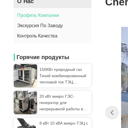
Chen
О Нас
Профиль Компании
Экскурсия По Заводу
Контроль Качества
Горячие продукты
150КВт природный газ
Тихий комбинированный
тепловой ток ТЭЦ
Экологически чистый
дизайн
20 кВт микро ГЭС-
генератор для
непрерывной работы в
течение 24 часов одобрен
CE
8 кВт 10 кВА микро-ТЭЦ с