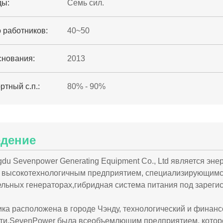
ды:
Семь сил.
 работников:
40~50
снования:
2013
ртный с.п.:
80% - 90%
дение
du Sevenpower Generating Equipment Co., Ltd является 
 высокотехнологичным предприятием, специализирующимся
ельных генераторах,гибридная система питания под зарег
ка расположена в городе Чэнду, технологический и финанс
ти.SevenPower была всеобъемлющим предприятием, которо