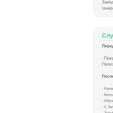
Завод
генер
Сл
Пере
- Пре
Произ
Посл
- Руко
- Бесп
- Обу
- С.
За
- Зар