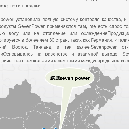
водство и продажи.
power установила полную систему контроля качества, 
одукты SevenPower применяются там, где есть спрос тол
чую воду или на отопление или охлаждениеПродукци
ртируется в более чем 30 стран, таких как Германия, Итали
ний Восток, Таиланд и так далее.Sevenpower о
ииОсновываясь на равенстве и взаимной выгоде, Se
дничества с несколькими известными международными кор