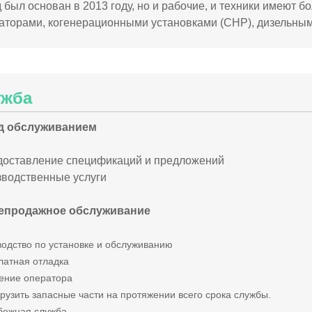
 был основан в 2013 году, но и рабочие, и техники имеют б
аторами, когенерационными установками (CHP), дизельны
ужба
д обслуживанием
доставление спецификаций и предложений
водственные услуги
епродажное обслуживание
водство по установке и обслуживанию
латная отладка
чение оператора
грузить запасные части на протяжении всего срока службы.
убежная служба