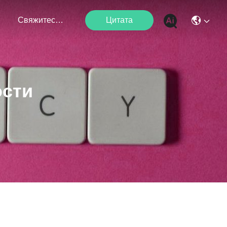
я
Свяжитесь С Нами
Цитата
ости