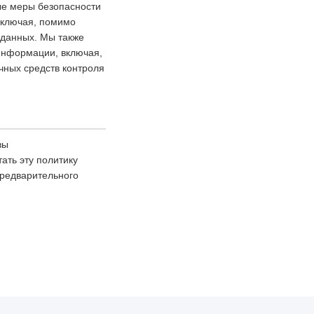
ые меры безопасности
включая, помимо
 данных. Мы также
 информации, включая,
чных средств контроля
вы
ать эту политику
предварительного