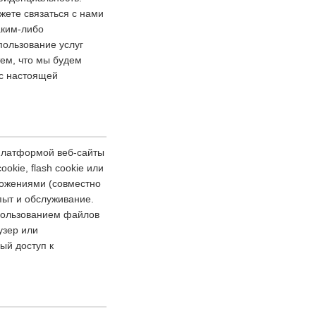
жете связаться с нами
аким-либо
ользование услуг
ем, что мы будем
 с настоящей
 платформой веб-сайты
kie, flash cookie или
ожениями (совместно
пыт и обслуживание.
спользованием файлов
узер или
ый доступ к