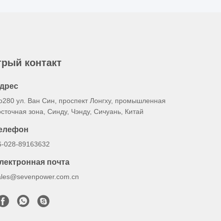
рый контакт
дрес
o280 ул. Ван Син, проспект Лонгху, промышленная
осточная зона, Синду, Чэнду, Сичуань, Китай
елефон
6-028-89163632
лектронная почта
ales@sevenpower.com.cn