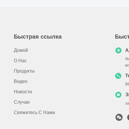
Быстрая ссылка
Быст
Домой
А
N
О Нас
в
Продукты
Т
Видео
8
Новости
Э
Случаи
s
Свяжитесь С Нами