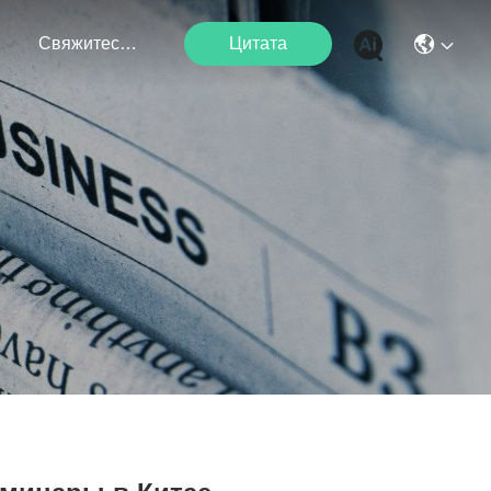
я
Свяжитесь С Нами
Цитата