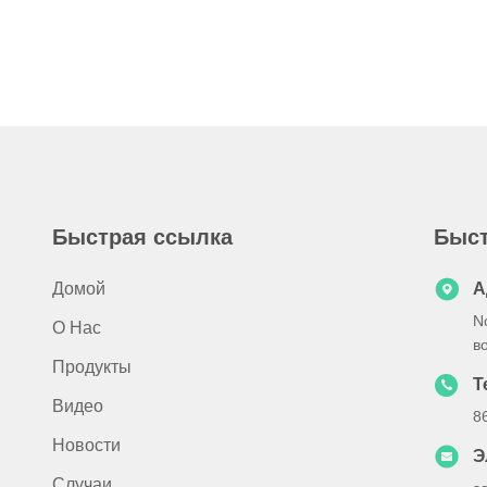
Быстрая ссылка
Быст
Домой
А
N
О Нас
в
Продукты
Т
Видео
8
Новости
Э
Случаи