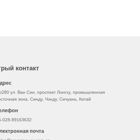
рый контакт
дрес
o280 ул. Ван Син, проспект Лонгху, промышленная
осточная зона, Синду, Чэнду, Сичуань, Китай
елефон
6-028-89163632
лектронная почта