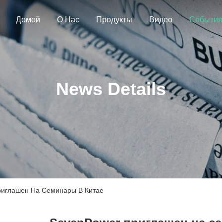
Домой
О Нас
Продукты
Видео
Событи
News Details
риглашен На Семинары В Китае