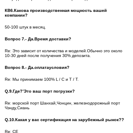
КВ6.
Какова производственная мощность вашей
компании?
50-100 штук в месяц.
Вопрос 7.
- Да.
Время доставки?
Re: Это зависит от количества и моделей.Обычно это около
10-30 дней после получения 30% депозита.
Вопрос 8.
- Да.
оплата
условия
?
Re: Мы принимаем 100% L / C и T / T.
Q.
9
.
Где?
’
Это ваш порт погрузки?
Re: морской порт Шанхай,Чонцин, железнодорожный порт
Чэнду,Сиань
Q.
10
.
Какая у вас сертификация на зарубежный рынок?
?
Re: CE