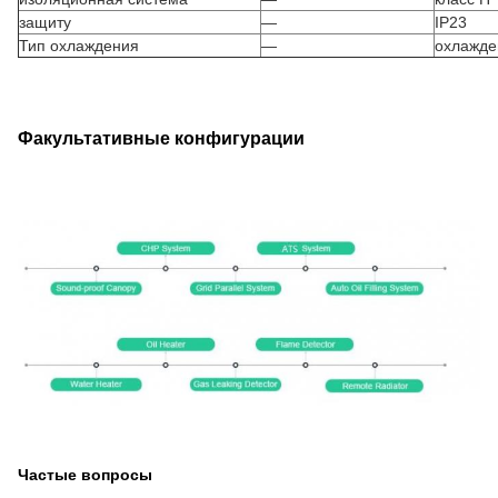
защиту
—
IP23
Тип охлаждения
—
охлажде
Факультативные конфигурации
Частые вопросы