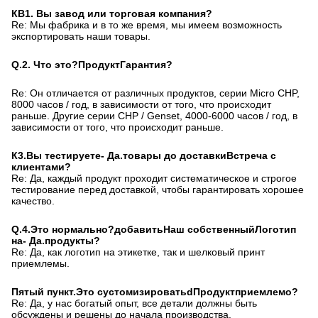
КВ1.
Вы завод или торговая компания?
Re: Мы фабрика и в то же время, мы имеем возможность
экспортировать наши товары.
Q.
2
.
Что это?
Продукт
Гарантия?
Re: Он отличается от различных продуктов, серии Micro CHP,
8000 часов / год, в зависимости от того, что происходит
раньше. Другие серии CHP / Genset, 4000-6000 часов / год, в
зависимости от того, что происходит раньше.
К3.
Вы тестируете
- Да.
товары до доставки
Встреча с
клиентами
?
Re: Да, каждый продукт проходит систематическое и строгое
тестирование перед доставкой, чтобы гарантировать хорошее
качество.
Q.
4
.
Это нормально?
добавить
Наш
собственный
Логотип
на
- Да.
продукты?
Re: Да, как логотип на этикетке, так и шелковый принт
приемлемы.
Пятый пункт.
Это c
устомизировать
d
Продукт
приемлемо
?
Re: Да, у нас богатый опыт, все детали должны быть
обсуждены и решены до начала производства.