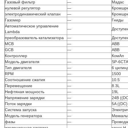
Газовый фильтр
—
Мадас
нулевой регулятор
—
Кромшр
электродинамический клапан
—
Кромшр
Газомер
—
Гниды
Автоматическое управление
—
Доступе
Lambda
преобразователь катализатора
—
Доступе
MCB
—
ABB
GCB
—
ABB
Контроллер
КомАп
Модель двигателя
—
SP-6CT
Тип двигателя
—
6 цилин
RPM
—
1500
Соотношение сжатия
—
10.5
Перемещение
—
8.3L
Нефтяная мощность
—
19L
Напряжение зарядки
—
24В ((DC
Поток зарядки
—
5A ((DC)
Система запуска
—
Электри
Модель генератора
—
Меккаль
фазы
—
Провода
изоляционная система
—
класс H