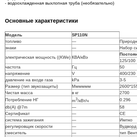
- водоохлажденная выхлопная труба (необязательно)
Основные характеристики
Модель
SP110N
топливо
—
Природн
знаки
—
Набор с
Постоян
электрическая мощность ((KWe)
КВА/кВэ
125/100
частота
Гц
50
напряжение
V
400/230
давление на входе газа
kPa
3-5
Размер (тип звукозащиты)
Мммммм
2600*15
Чистая масса
в кг
2700
3
Потребление НГ
0.296
m
/кВт/ч
db(A) @7m
—
58
Сертификат
—
CE
система зажигания
—
Импко
регулировщик скорости
—
Вудворд
смеситель
—
тип Вен