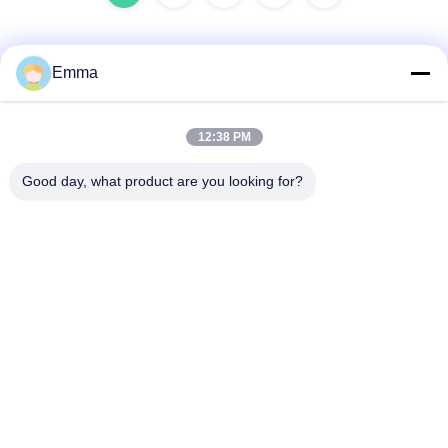
Emma
Быстрый контакт
12:38 PM
Адрес
Good day, what product are you looking for?
No280 ул. Ван Син, проспект Лонгху, промышленная
восточная зона, Синду, Чэнду, Сичуань, Китай
Телефон
86-028-89163632
Электронная почта
sales@sevenpower.com.cn