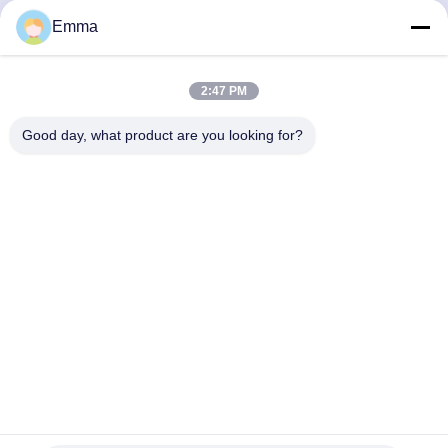
86-028-89163632
Emma
Электронная почта
sales@sevenpower.com.cn
2:47 PM
Good day, what product are you looking for?
Политика конфиденциальности
|
Карта сайта
| Китай
хорошо. Качество КЭС на природный газ Доставщик. 2020-
2026 Chengdu Sevenpower Generating Equipment Co., Ltd.
Все. Все права защищены.