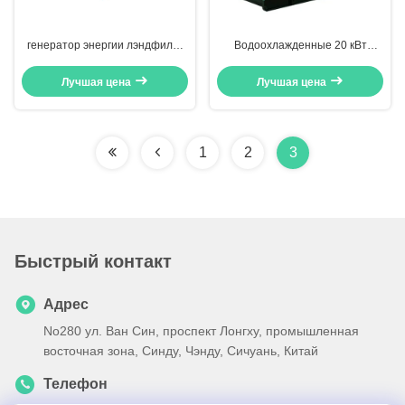
генератор энергии лэндфилл-
Водоохлажденные 20 кВт
газа CHP 20kw с молчаливой
системы микрокогенерации
звукоизоляционной сенью
природного газа
Лучшая цена
Лучшая цена
1
2
3
Быстрый контакт
Адрес
No280 ул. Ван Син, проспект Лонгху, промышленная
восточная зона, Синду, Чэнду, Сичуань, Китай
Телефон