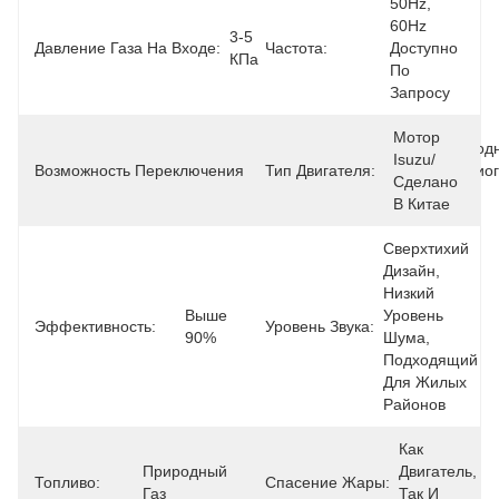
50Hz, 
60Hz 
3-5 
Давление Газа На Входе:
Частота:
Доступно 
КПа
По 
Запросу
Мотор 
Природн
Isuzu/
Возможность Переключения Между Видами Топлива:
Тип Двигателя:
Газ/биог
Сделано 
СУГ
В Китае
Сверхтихий 
Дизайн, 
Низкий 
Выше 
Уровень 
Эффективность:
Уровень Звука:
90%
Шума, 
Подходящий 
Для Жилых 
Районов
Как 
Природный 
Двигатель, 
Топливо:
Спасение Жары:
Газ
Так И 