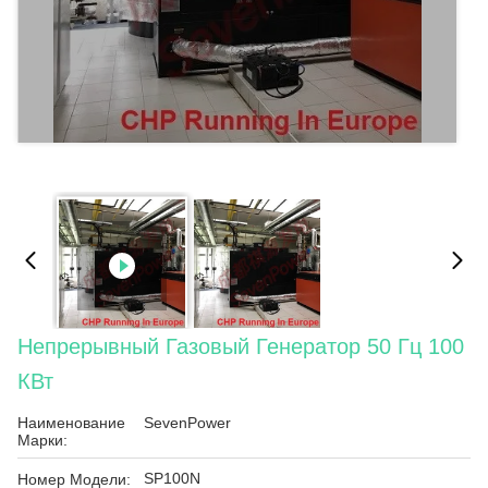
Непрерывный Газовый Генератор 50 Гц 100
КВт
Наименование
SevenPower
Марки:
SP100N
Номер Модели: