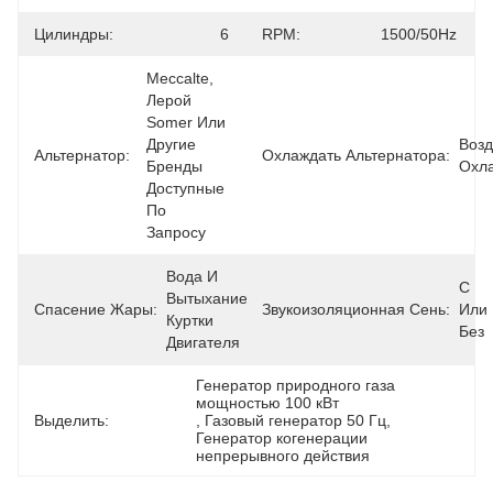
Цилиндры:
6
RPM:
1500/50Hz
Meccalte, 
Лерой 
Somer Или 
Другие 
Возд
Альтернатор:
Охлаждать Альтернатора:
Бренды 
Охл
Доступные 
По 
Запросу
Вода И 
С 
Вытыхание 
Спасение Жары:
Звукоизоляционная Сень:
Или 
Куртки 
Без
Двигателя
Генератор природного газа 
мощностью 100 кВт
Выделить:
, 
Газовый генератор 50 Гц
, 
Генератор когенерации 
непрерывного действия