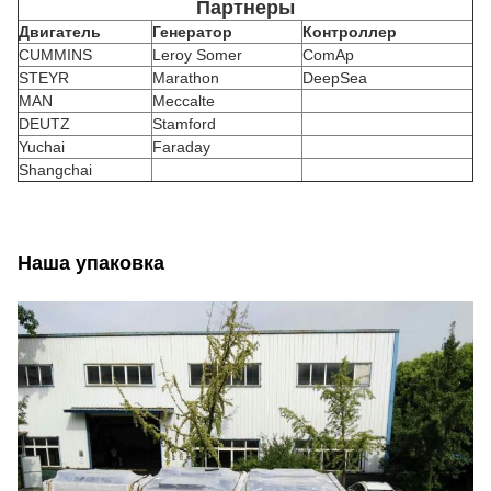
Партнеры
Двигатель
Генератор
Контроллер
CUMMINS
Leroy Somer
ComAp
STEYR
Marathon
DeepSea
MAN
Meccalte
DEUTZ
Stamford
Yuchai
Faraday
Shangchai
Наша упаковка