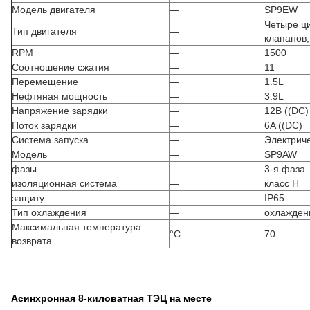
Модель двигателя
—
SP9EW
Четыре ци
Тип двигателя
—
клапанов
RPM
—
1500
Соотношение сжатия
—
11
Перемещение
—
1.5L
Нефтяная мощность
—
3.9L
Напряжение зарядки
—
12В ((DC)
Поток зарядки
—
6A ((DC)
Система запуска
—
Электриче
Модель
—
SP9AW
фазы
—
3-я фаза
изоляционная система
—
класс H
защиту
—
IP65
Тип охлаждения
—
охлажден
Максимальная температура
°C
70
возврата
Асинхронная 8-киловатная ТЭЦ на месте