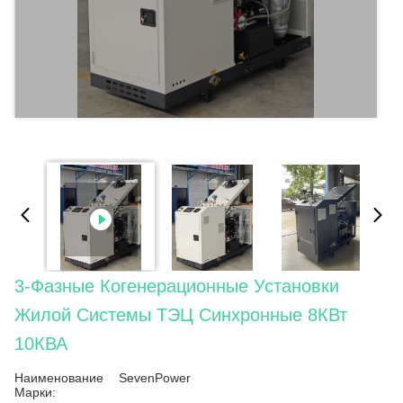
3-Фазные Когенерационные Установки
Жилой Системы ТЭЦ Синхронные 8КВт
10КВА
Наименование
SevenPower
Марки: