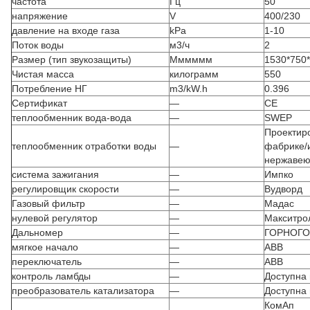
частота
Гц
50
напряжение
V
400/230
давление на входе газа
kPa
1-10
Поток воды
м3/ч
2
Размер (тип звукозащиты)
Мммммм
1530*750
Чистая масса
килограмм
550
Потребление НГ
m3/kW.h
0.396
Сертификат
—
CE
теплообменник вода-вода
—
SWEP
Проектир
теплообменник отработки воды
—
фабрике/
нержавею
система зажигания
—
Импко
регулировщик скорости
—
Вудворд
Газовый фильтр
—
Мадас
нулевой регулятор
—
Макситро
Дальномер
—
ГОРНОГО
мягкое начало
—
ABB
переключатель
—
ABB
контроль ламбды
—
Доступна 
преобразователь катализатора
—
Доступна 
КомАп