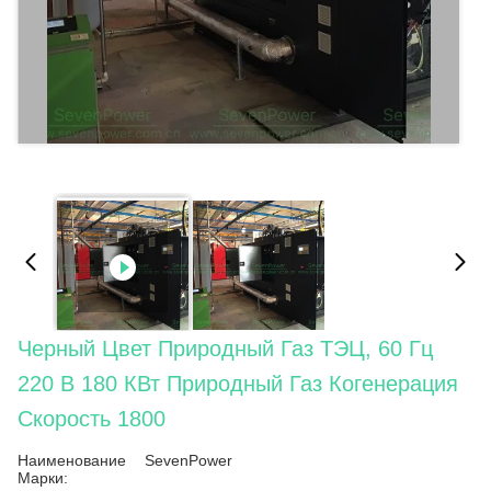
Черный Цвет Природный Газ ТЭЦ, 60 Гц
220 В 180 КВт Природный Газ Когенерация
Скорость 1800
Наименование
SevenPower
Марки: