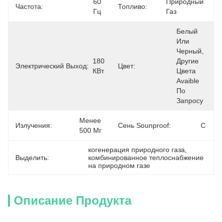
60 
Природный 
Частота:
Топливо:
Гц
Газ
Белый 
Или 
Черный, 
180 
Другие 
Электрический Выход:
Цвет:
КВт
Цвета 
Avaible 
По 
Запросу
Менее 
Излучения:
Сень Sounproof:
С
500 Мг
когенерация природного газа
, 
Выделить:
комбинированное теплоснабжение 
на природном газе
Описание Продукта