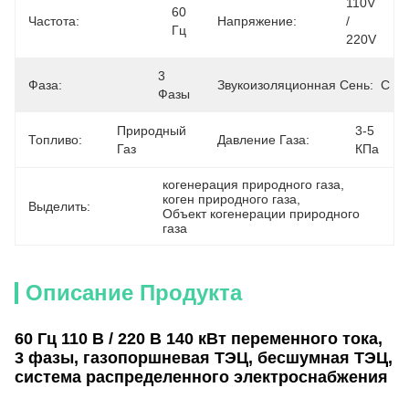
110V 
60 
Частота:
Напряжение:
/ 
Гц
220V
3 
Фаза:
Звукоизоляционная Сень:
С
Фазы
Природный 
3-5 
Топливо:
Давление Газа:
Газ
КПа
когенерация природного газа
, 
коген природного газа
, 
Выделить:
Объект когенерации природного 
газа
Описание Продукта
60 Гц 110 В / 220 В 140 кВт переменного тока,
3 фазы, газопоршневая ТЭЦ, бесшумная ТЭЦ,
система распределенного электроснабжения