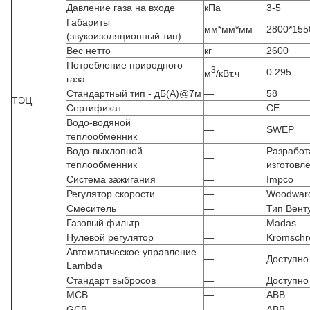
Давление газа на входе
кПа
3-5
Габариты
мм*мм*мм
2800*155
(звукоизоляционный тип)
Вес нетто
кг
2600
Потребление природного
3
0.295
м
/кВт.ч
газа
Стандартный тип - дБ(А)@7м
—
58
ТЭЦ
Сертификат
—
CE
Водо-водяной
—
SWEP
теплообменник
Водо-выхлопной
Разработ
—
теплообменник
изготовл
Система зажигания
—
Impco
Регулятор скорости
—
Woodward
Смеситель
—
Тип Вент
Газовый фильтр
—
Madas
Нулевой регулятор
—
Kromschr
Автоматическое управление
—
Доступно
Lambda
Стандарт выбросов
—
Доступно
MCB
—
ABB
GCB
—
ABB