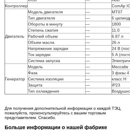
Контроллер
ComAp I
Модель двигателя
—
MT07
Тип двигателя
—
6 цилинд
Обороты в минуту
—
1800
Степень сжатия
—
11.0
Двигатель
Рабочий объем
—
6.87 л
Объем масла
—
26 л
Напряжение зарядки
—
24 В (пос
Ток зарядки
—
5 А (пост
Система запуска
—
Электрич
Модель
—
Meccalte
Фаза
—
3 фазы 4
Генератор
Система изоляции
—
класс H
Защита
—
IP23
Тип охлаждения
—
Воздушно
Для получения дополнительной информации о каждой ТЭЦ,
пожалуйста, проконсультируйтесь с вашим торговым
представителем. Спасибо.
Больше информации о нашей фабрике