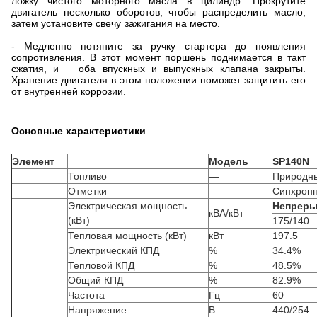
ложку чистого моторного масла в цилиндр. Прокрутите
двигатель несколько оборотов, чтобы распределить масло,
затем установите свечу зажигания на место.
- Медленно потяните за ручку стартера до появления
сопротивления. В этот момент поршень поднимается в такт
сжатия, и оба впускных и выпускных клапана закрыты.
Хранение двигателя в этом положении поможет защитить его
от внутренней коррозии.
Основные характеристики
Элемент
Модель
SP140N
Топливо
—
Природны
Отметки
—
Синхрон
Электрическая мощность
Непреры
кВА/кВт
(кВт)
175/140
Тепловая мощность (кВт)
кВт
197.5
Электрический КПД
%
34.4%
Тепловой КПД
%
48.5%
Общий КПД
%
82.9%
Частота
Гц
60
Напряжение
В
440/254