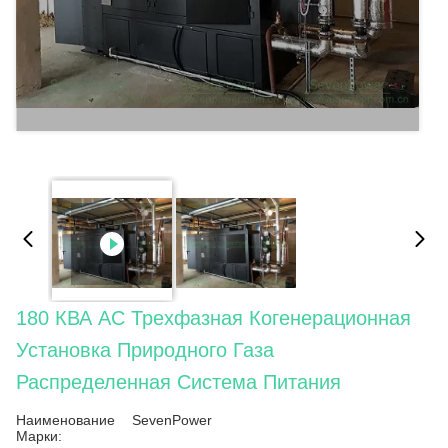
180 КВА AC Трехфазная Когенерационная
Установка Природного Газа
Распределенная Система Питания
Наименование
SevenPower
Марки: