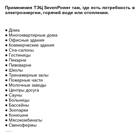
Применения ТЭЦ SevenPower там, где есть потребность в
электроэнергии, горячей воде или отоплении.
● Дома
● Многоквартирные дома
● Офисные здания
● Коммерческие здания
● Спа-салоны
● Гостиницы
● Пекарни
● Пивоварни
● Школы
● Тренажерные залы
● Пожарные части
● Молочные заводы
● Центры досуга
● Сауны
● Больницы
● Бассейны
● Зоопарки
● Конюшни
● Мясокомбинаты
● Свинофермы
......