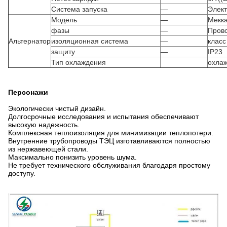
Система запуска
—
Элект
Модель
—
Мекка
фазы
—
Прово
Альтернатор
изоляционная система
—
класс
защиту
—
IP23
Тип охлаждения
охла
Персонажи
Экологически чистый дизайн.
Долгосрочные исследования и испытания обеспечивают
высокую надежность.
Комплексная теплоизоляция для минимизации теплопотери.
Внутренние трубопроводы ТЭЦ изготавливаются полностью
из нержавеющей стали.
Максимально понизить уровень шума.
Не требует технического обслуживания благодаря простому
доступу.