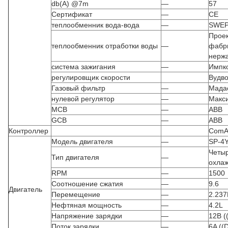
db(A) @7m
—
57
Сертификат
—
CE
теплообменник вода-вода
—
SWE
Проек
теплообменник отработки воды
—
фабри
нерж
система зажигания
—
Импк
регулировщик скорости
Вудв
Газовый фильтр
—
Мада
нулевой регулятор
—
Макс
MCB
—
ABB
GCB
—
ABB
Контроллер
ComA
Модель двигателя
—
SP-4
Четыр
Тип двигателя
—
охла
RPM
—
1500
Соотношение сжатия
—
9.6
Двигатель
Перемещение
—
2.237
Нефтяная мощность
—
4.2L
Напряжение зарядки
—
12В (
Поток зарядки
—
6A ((