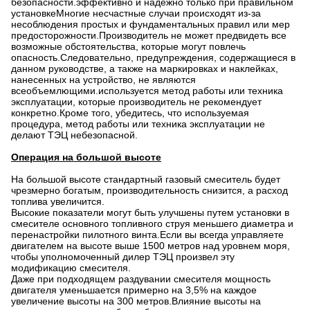
безопасности.эффективно и надежно только при правильном
установкеМногие несчастные случаи происходят из-за
несоблюдения простых и фундаментальных правил или мер
предосторожности.Производитель не может предвидеть все
возможные обстоятельства, которые могут повлечь
опасность.Следовательно, предупреждения, содержащиеся в
данном руководстве, а также на маркировках и наклейках,
нанесенных на устройство, не являются
всеобъемлющими.используется метод работы или техника
эксплуатации, которые производитель не рекомендует
конкретно.Кроме того, убедитесь, что используемая
процедура, метод работы или техника эксплуатации не
делают ТЭЦ небезопасной.
Операция на большой высоте
На большой высоте стандартный газовый смеситель будет
чрезмерно богатым, производительность снизится, а расход
топлива увеличится.
Высокие показатели могут быть улучшены путем установки в
смесителе основного топливного струя меньшего диаметра и
перенастройки пилотного винта.Если вы всегда управляете
двигателем на высоте выше 1500 метров над уровнем моря,
чтобы уполномоченный дилер ТЭЦ произвел эту
модификацию смесителя.
Даже при подходящем раздувании смесителя мощность
двигателя уменьшается примерно на 3,5% на каждое
увеличение высоты на 300 метров.Влияние высоты на