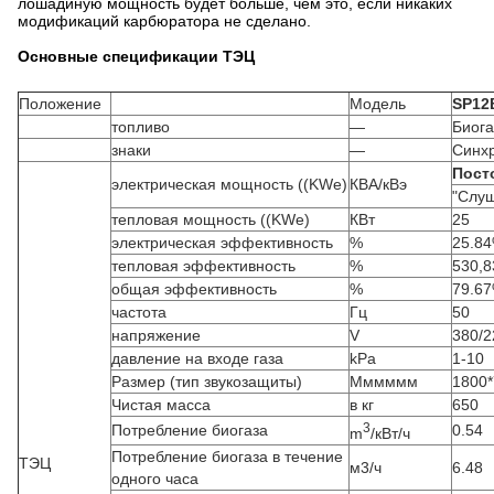
лошадиную мощность будет больше, чем это, если никаких
модификаций карбюратора не сделано.
Основные спецификации ТЭЦ
Положение
Модель
SP12
топливо
—
Биога
знаки
—
Синх
Пост
электрическая мощность ((KWe)
КВА/кВэ
"Слуш
тепловая мощность ((KWe)
КВт
25
электрическая эффективность
%
25.8
тепловая эффективность
%
530,8
общая эффективность
%
79.6
частота
Гц
50
напряжение
V
380/2
давление на входе газа
kPa
1-10
Размер (тип звукозащиты)
Мммммм
1800*
Чистая масса
в кг
650
3
Потребление биогаза
0.54
m
/кВт/ч
Потребление биогаза в течение
ТЭЦ
м3/ч
6.48
одного часа