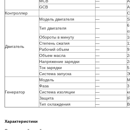
MCB
—
A
GCB
—
A
Контроллер
C
Модель двигателя
—
S
6
Тип двигателя
—
о
Обороты в минуту
—
1
Степень сжатия
—
1
Двигатель
Рабочий объем
—
9
Объем масла
—
2
Напряжение зарядки
—
2
Ток зарядки
—
5
Система запуска
—
Э
Модель
—
M
Фаза
—
3
Генератор
Система изоляции
—
к
Защита
—
I
Тип охлаждения
—
В
Характеристики