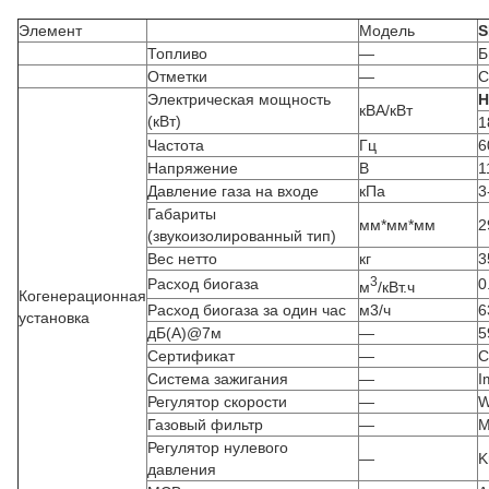
Элемент
Модель
S
Топливо
—
Б
Отметки
—
С
Электрическая мощность
Н
кВА/кВт
(кВт)
1
Частота
Гц
6
Напряжение
В
1
Давление газа на входе
кПа
3
Габариты
мм*мм*мм
2
(звукоизолированный тип)
Вес нетто
кг
3
3
Расход биогаза
0
м
/кВт.ч
Когенерационная
Расход биогаза за один час
м3/ч
6
установка
дБ(А)@7м
—
5
Сертификат
—
C
Система зажигания
—
I
Регулятор скорости
—
W
Газовый фильтр
—
M
Регулятор нулевого
—
K
давления