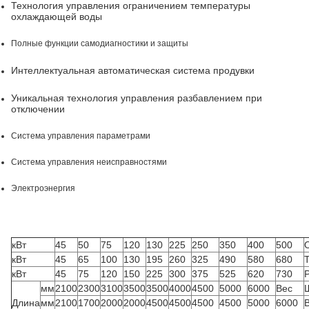
Технология управления ограничением температуры
охлаждающей воды
Полные функции самодиагностики и защиты
Интеллектуальная автоматическая система продувки
Уникальная технология управления разбавлением при
отключении
Система управления параметрами
Система управления неисправностями
Электроэнергия
кВт
45
50
75
120
130
225
250
350
400
500
кВт
45
65
100
130
195
260
325
490
580
680
кВт
45
75
120
150
225
300
375
525
620
730
мм
2100
2300
3100
3500
3500
4000
4500
5000
6000
Вес
Длина
мм
2100
1700
2000
2000
4500
4500
4500
4500
5000
6000