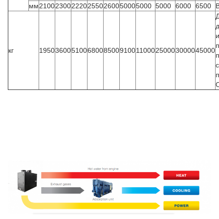
мм
2100
2300
2220
2550
2600
5000
5000
5000
6000
6500
кг
1950
3600
5100
6800
8500
9100
11000
25000
30000
45000