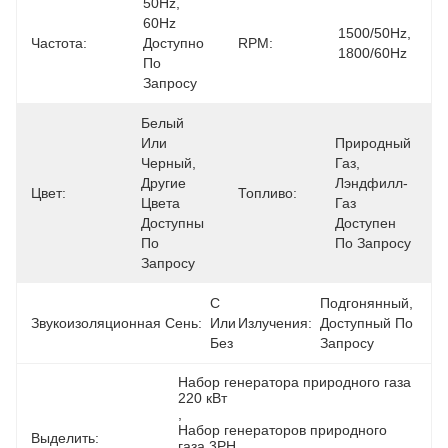
50Hz, 
60Hz 
1500/50Hz, 
Частота:
Доступно 
RPM:
1800/60Hz
По 
Запросу
Белый 
Или 
Природный 
Черный, 
Газ, 
Другие 
Лэндфилл-
Цвет:
Топливо:
Цвета 
Газ 
Доступны 
Доступен 
По 
По Запросу
Запросу
С 
Подгонянный, 
Звукоизоляционная Сень:
Или 
Излучения:
Доступный По 
Без
Запросу
Набор генератора природного газа 
220 кВт
, 
Набор генераторов природного 
Выделить:
газа 3PH