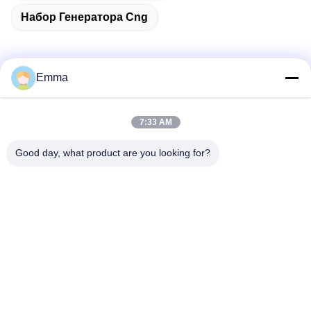
Набор Генератора Cng
Emma
Быстрый контакт
7:33 AM
Адрес
Good day, what product are you looking for?
No280 ул. Ван Син, проспект Лонгху, промышленная
восточная зона, Синду, Чэнду, Сичуань, Китай
Телефон
86-028-89163632
Электронная почта
sales@sevenpower.com.cn