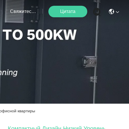
я
Свяжитесь С Нами
Цитата
 офисной квартиры
Компактный Дизайн Низкий Уровень