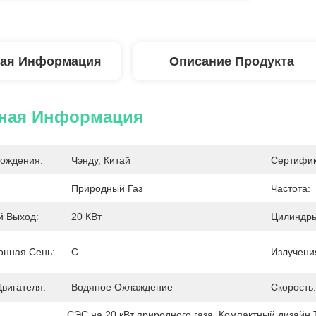
ая Информация
Описание Продукта
ная Информация
ождения:
Чэнду, Китай
Сертифик
Природный Газ
Частота:
й Выход:
20 КВт
Цилиндры
онная Сень:
С
Излучени
вигателя:
Водяное Охлаждение
Скорость:
СЭС на 20 кВт природного газа
, 
Компактный дизайн 