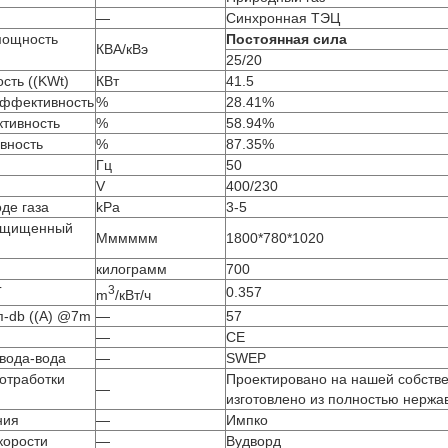
—
Синхронная ТЭЦ
мощность
Постоянная сила
КВА/кВэ
25/20
сть ((KWt)
КВт
41.5
эффективность
%
28.41%
тивность
%
58.94%
вность
%
87.35%
Гц
50
V
400/230
де газа
kPa
3-5
защищенный
Мммммм
1800*780*1020
килограмм
700
3
Г
0.357
m
/кВт/ч
п-db ((A) @7m
—
57
—
CE
вода-вода
—
SWEP
отработки
Проектировано на нашей собств
—
изготовлено из полностью нерж
ния
—
Импко
корости
—
Вудворд