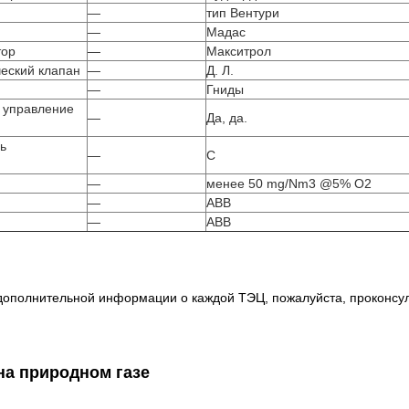
—
тип Вентури
—
Мадас
тор
—
Макситрол
еский клапан
—
Д. Л.
—
Гниды
 управление
—
Да, да.
ь
—
С
—
менее 50 mg/Nm3 @5% O2
—
ABB
—
ABB
дополнительной информации о каждой ТЭЦ, пожалуйста, проконсул
на природном газе