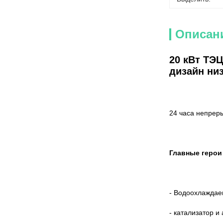
Описан
20 кВт ТЭ
дизайн ни
24 часа непрер
Главные герои
- Водоохлаждае
- катализатор и