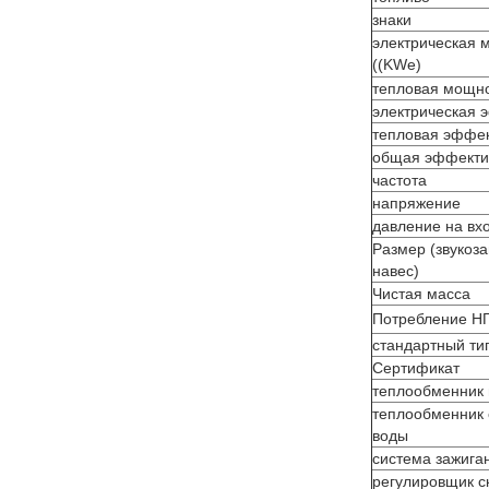
знаки
электрическая 
((KWe)
тепловая мощно
электрическая 
тепловая эффек
общая эффекти
частота
напряжение
давление на вхо
Размер (звуко
навес)
Чистая масса
Потребление Н
стандартный ти
Сертификат
теплообменник 
теплообменник 
воды
система зажига
регулировщик с