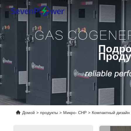
Подро
Проду
Домой
>
продукты
>
Микро- CHP
>
Компактный дизайн