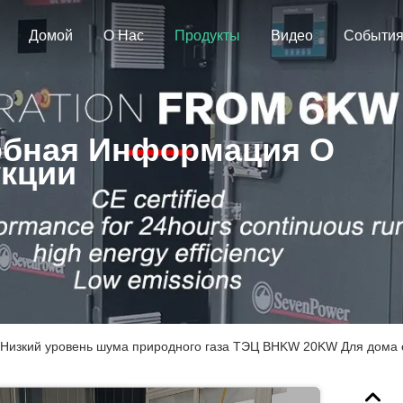
Домой
О Нас
Продукты
Видео
Событи
бная Информация О
кции
 Низкий уровень шума природного газа ТЭЦ BHKW 20KW Для дома