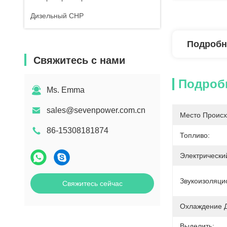
Дизельный CHP
Подробн
Свяжитесь с нами
Подроб
Ms. Emma
sales@sevenpower.com.cn
Место Происх
86-15308181874
Топливо:
Электрически
Звукоизоляци
Свяжитесь сейчас
Охлаждение Д
Выделить: