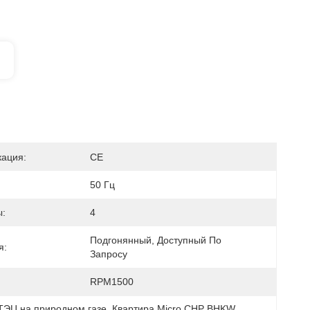
ация:
CE
50 Гц
:
4
Подгонянный, Доступный По 
я:
Запросу
RPM1500
ТЭЦ на природном газе
, 
Квартира Micro CHP BHKW