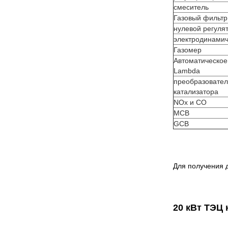
смеситель
Газовый фильтр
нулевой регуля
электродинамич
Газомер
Автоматическое
Lambda
преобразовател
катализатора
NOx и CO
MCB
GCB
Для получения 
20 кВт ТЭЦ 