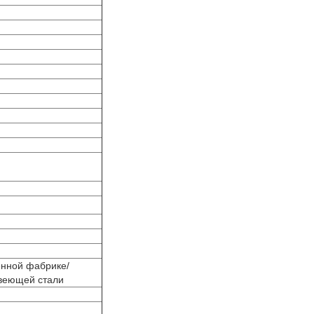
енной фабрике/
авеющей стали