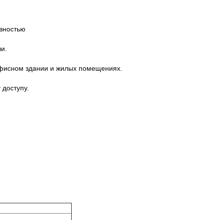
ивностью
и.
 офисном здании и жилых помещениях.
 доступу.