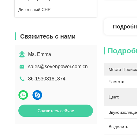
Дизельный CHP
Подробн
Свяжитесь с нами
Подроб
Ms. Emma
sales@sevenpower.com.cn
Место Происх
86-15308181874
Частота:
Цвет:
Свяжитесь сейчас
Звукоизоляци
Выделить: