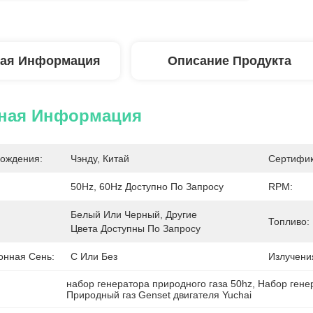
ая Информация
Описание Продукта
ная Информация
ождения:
Чэнду, Китай
Сертифик
50Hz, 60Hz Доступно По Запросу
RPM:
Белый Или Черный, Другие 
Топливо:
Цвета Доступны По Запросу
онная Сень:
С Или Без
Излучени
набор генератора природного газа 50hz
, 
Набор гене
Природный газ Genset двигателя Yuchai