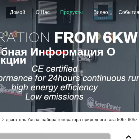
Домой
О Нас
Продукты
Видео
Событи
бная Информация О
кции
а
>
двигатель Yuchai набора генератора природного газа 50hz 60hz