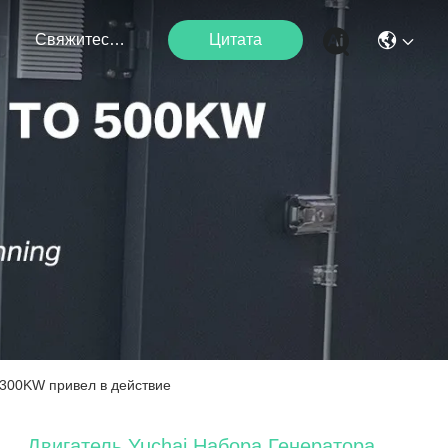
я
Свяжитесь С Нами
Цитата
 300KW привел в действие
Двигатель Yuchai Набора Генератора