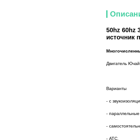
Описан
50hz 60hz
источник 
Многочисленны
Двигатель Ючай
Варианты
- с звукоизоляц
- параллельные
- самостоятельн
- АТС.