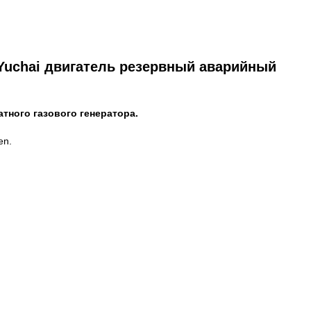
Yuchai двигатель резервный аварийный
тного газового генератора.
en.