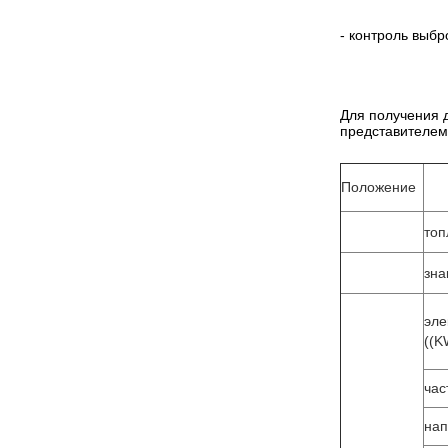
- контроль выбр
Для получения 
представителем
Положение
топ
зна
эле
((K
час
на