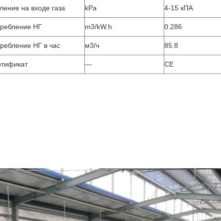
ление на входе газа
kPa
4-15 кПА
ребление НГ
m3/kW.h
0.286
ребление НГ в час
м3/ч
85.8
тификат
—
CE