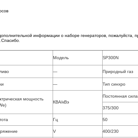
осов
дополнительной информации о наборе генераторов, пожалуйста, п
.Спасибо.
Модель
SP300N
ливо
—
Природный газ
ки
—
Тип синхро
Постоянная сила
ктрическая мощность
КВА/кВэ
We)
375/300
тота
Гц
50
пряжение
V
400/230