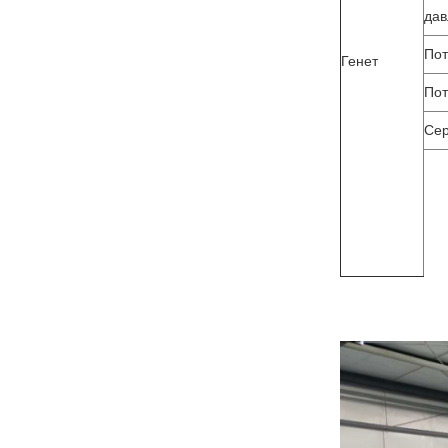
дав
Пот
Генет
Пот
Сер