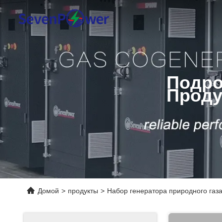
Подро
Проду
Домой
>
продукты
>
Набор генератора природного газ