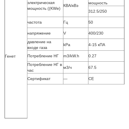
электрическая
мощность
КВА/кВэ
мощность ((KWe)
312.5/250
частота
Гц
50
напряжение
V
400/230
давление на
kPa
4-15 кПА
входе газа
Потребление НГ
m3/kW.h
0.27
Генет
Потребление НГ в
м3/ч
67.5
час
Сертификат
—
CE