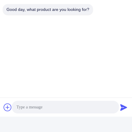
Good day, what product are you looking for?
Теги:
Тихий Генератор Природного Газа
Genset Природного Газа
Набор Генератора Cng
Быстрый контакт
Адрес
No280 ул. Ван Син, проспект Лонгху, промышленная