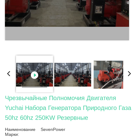
Чрезвычайные Полномочия Двигателя
Yuchai Набора Генератора Природного Газа
50hz 60hz 250KW Резервные
Наименование
SevenPower
Марки: