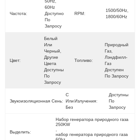
50Hz, 
60Hz 
1500/50Hz, 
Частота:
Доступно 
RPM:
1800/60Hz
По 
Запросу
Белый 
Или 
Природный 
Черный, 
Газ, 
Другие 
Лэндфилл-
Цвет:
Топливо:
Цвета 
Газ 
Доступны 
Доступен 
По 
По Запросу
Запросу
С 
Доступны 
Звукоизоляционная Сень:
Или 
Излучения:
По 
Без
Запросу
Набор генератора природного газа 
250KW
, 
Выделить:
набор генератора природного газа 
60hz