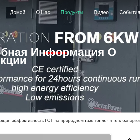
Домой
О Нас
Продукты
Видео
Событи
бная Информация О
кции
бщая эффективность ГСТ на природном газе тепло- и теплоэнергог