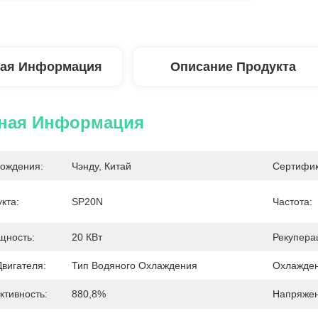
ая Информация
Описание Продукта
ная Информация
ождения:
Чэнду, Китай
Сертифик
кта:
SP20N
Частота:
щность:
20 КВт
Рекупера
вигателя:
Тип Водяного Охлаждения
Охлажден
тивность:
880,8%
Напряжен