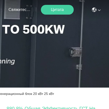
я
Свяжитесь С Нами
Цитата
енерационный блок 20 кВт 25 кВт
880,8% Общая Эффективность ГСТ На