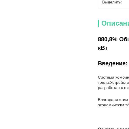
Выделить:
Описан
880,8% Об
кВт
Введение:
Система комбин
тепла.Устройств
разработан с н
Благодаря этим
экономически э