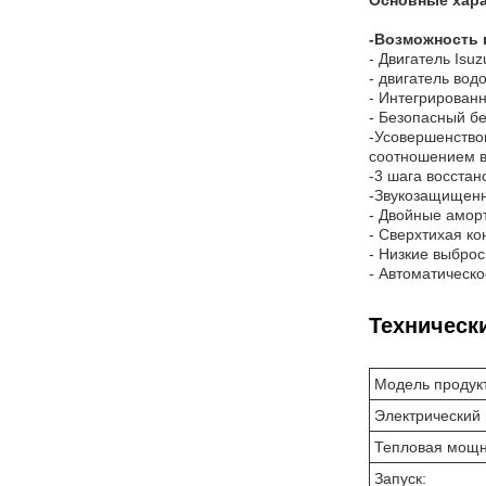
Основные хара
-
Возможность 
- Двигатель Isu
- двигатель вод
- Интегрирован
- Безопасный б
-Усовершенство
соотношением в
-3 шага восста
-Звукозащищенн
- Двойные амор
- Сверхтихая к
- Низкие выбро
- Автоматическо
Техническ
Модель продук
Электрический 
Тепловая мощн
Запуск: