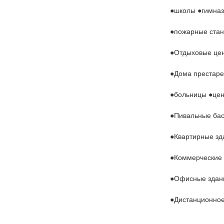
●школы ●гимна
●пожарные стан
●Отдыховые це
●Дома престаре
●больницы ●цен
●Пивальные бас
●Квартирные зд
●Коммерческие 
●Офисные здан
●Дистанционное