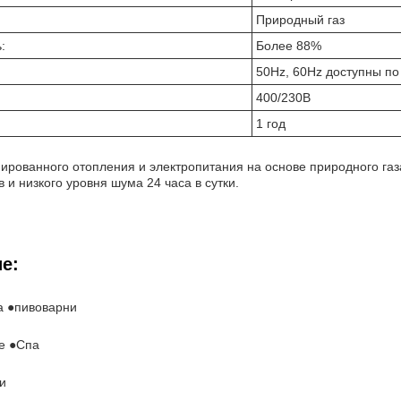
Природный газ
:
Более 88%
50Hz, 60Hz доступны по
400/230В
1 год
ированного отопления и электропитания на основе природного газ
 и низкого уровня шума 24 часа в сутки.
е:
а ●пивоварни
е ●Спа
и