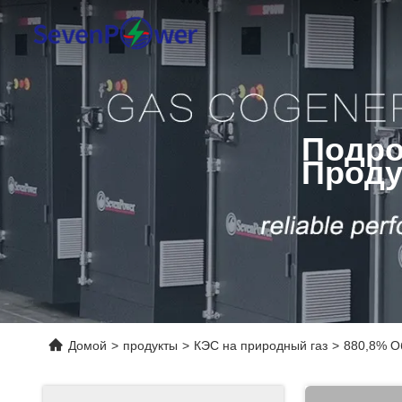
Подро
Проду
Домой
>
продукты
>
КЭС на природный газ
>
880,8% О