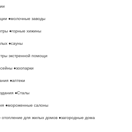
зии
ции ●молочные заводы
нтры ●горные хижины
лых ●сауны
тры экстренной помощи
сейны ●зоопарки
ания ●аптеки
здания ●Сталы
ия ●мороженные салоны
 отопление для жилых домов ●загородные дома