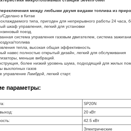
ктеристики микротопливных станций SevenPower
переключения между любыми двумя видами топлива из природ
zu/Сделано в Китае
оохлаждаемого типа, пригоден для непрерывного работы 24 часа, 
ный шкаф управления, легкий для установки
ензиновый поезд.
ванная система управления газовым двигателем, система зажигани
оздуха/топлива
новления тепла, высокая общая эффективность
ый навес полностью открытый дизайн, легкий для обслуживания
тизаторы, меньше вибраций.
онструкция, более низкий уровень шума, подходящий для жилых п
сы выхлопных газов
е управление Ламбдой, легкий старт.
ие параметры:
та:
SP20N
выход:
20 кВт
ость:
42.5 кВт
Электрические