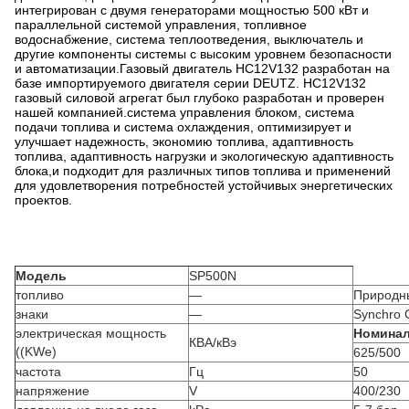
интегрирован с двумя генераторами мощностью 500 кВт и
параллельной системой управления, топливное
водоснабжение, система теплоотведения, выключатель и
другие компоненты системы с высоким уровнем безопасности
и автоматизации.Газовый двигатель HC12V132 разработан на
базе импортируемого двигателя серии DEUTZ. HC12V132
газовый силовой агрегат был глубоко разработан и проверен
нашей компанией.система управления блоком, система
подачи топлива и система охлаждения, оптимизирует и
улучшает надежность, экономию топлива, адаптивность
топлива, адаптивность нагрузки и экологическую адаптивность
блока,и подходит для различных типов топлива и применений
для удовлетворения потребностей устойчивых энергетических
проектов.
Модель
SP500N
топливо
—
Природны
знаки
—
Synchro 
электрическая мощность
Номинал
КВА/кВэ
((KWe)
625/500
частота
Гц
50
напряжение
V
400/230