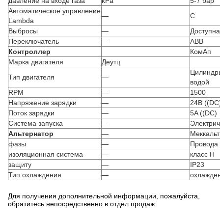
давление на входе газа
kPa
5-7 бар
Автоматическое управление
—
С
Lambda
Выбросы
—
Доступна
Переключатель
—
ABB
Контроллер
КомАп
Марка двигателя
Деутц
Цилиндры
Тип двигателя
—
водой
RPM
—
1500
Напряжение зарядки
—
24В ((DC
Поток зарядки
—
5A ((DC)
Система запуска
—
Электрич
Альтернатор
—
Меккальт
фазы
—
Провода 
изоляционная система
—
класс H
защиту
—
IP23
Тип охлаждения
—
охлажде
Для получения дополнительной информации, пожалуйста,
обратитесь непосредственно в отдел продаж.