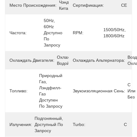
Чэнду, 
Место Происхождения:
Сертификация:
CE
Китай
50Hz, 
60Hz 
1500/50Hz, 
Частота:
Доступно 
RPM:
1800/60Hz
По 
Запросу
Охлажденная 
Воз
Охлаждать Двигателя:
Охлаждать Альтернатора:
Водой
Охл
Природный 
Газ, 
С 
Лэндфилл-
Топливо:
Звукоизоляционная Сень:
Или 
Газ 
Без
Доступен 
По Запросу
Подгонянный, 
Излучения:
Доступный По 
Turbo:
С
Запросу