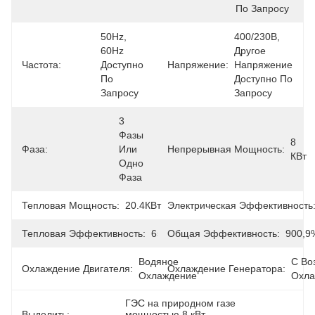
По Запросу
50Hz, 
400/230В, 
60Hz 
Другое 
Частота:
Доступно 
Напряжение:
Напряжение 
По 
Доступно По 
Запросу
Запросу
3 
Фазы 
8 
Фаза:
Или 
Непрерывная Мощность:
КВт
Одно 
Фаза
Тепловая Мощность:
20.4КВт
Электрическая Эффективность
Тепловая Эффективность:
65,3%
Общая Эффективность:
900,9
Водяное 
С Во
Охлаждение Двигателя:
Охлаждение Генератора:
Охлаждение
Охла
ГЭС на природном газе 
Выделить:
мощностью 8 кВт