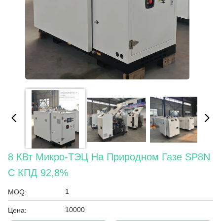
8 КВт Микро-ТЭЦ На Природном Газе SP8N
С КПД 92,8%
1
MOQ:
10000
Цена: