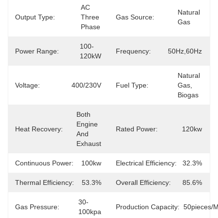
AC 
Natural 
Output Type:
Three 
Gas Source:
Gas
Phase
100-
Power Range:
Frequency:
50Hz,60Hz
120kW
Natural 
Voltage:
400/230V
Fuel Type:
Gas, 
Biogas
Both 
Engine 
Heat Recovery:
Rated Power:
120kw
And 
Exhaust
Continuous Power:
100kw
Electrical Efficiency:
32.3%
Thermal Efficiency:
53.3%
Overall Efficiency:
85.6%
30-
Gas Pressure:
Production Capacity:
50pieces/
100kpa