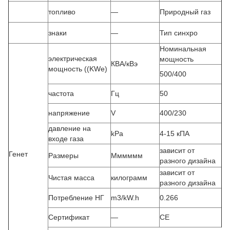
топливо
—
Природный газ
знаки
—
Тип синхро
Номинальная
электрическая
мощность
КВА/кВэ
мощность ((KWe)
500/400
частота
Гц
50
напряжение
V
400/230
давление на
kPa
4-15 кПА
входе газа
зависит от
Генет
Размеры
Мммммм
разного дизайна
зависит от
Чистая масса
килограмм
разного дизайна
Потребление НГ
m3/kW.h
0.266
Сертификат
—
CE