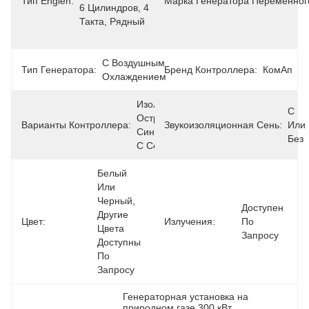
Тип Engien:
Марка Генератора Переменного
6 Цилиндров, 4 
Такта, Рядный
С Воздушным 
Тип Генератора:
Бренд Контроллера:
КомАп
Охлаждением
Изолированный 
С 
Остров Или 
Варианты Контроллера:
Звукоизоляционная Сень:
Или 
Синхронизировать 
Без
С Сетью
Белый 
Или 
Черный, 
Доступен 
Другие 
Цвет:
Излучения:
По 
Цвета 
Запросу
Доступны 
По 
Запросу
Генераторная установка на 
природном газе 300 кВт