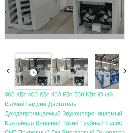
300 КВт 400 КВт 400 КВт 500 КВт Ючай
Вэйчай Бадуин Двигатель
Дождепроницаемый Звуконепроницаемый
Контейнер Внешний Тихий Трубный Насос
СНГ Природный Газ Биогазовый Генератор