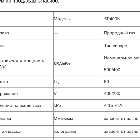
ем по продажам.Спасибо.
Модель
SP400N
ливо
—
Природный газ
ки
—
Тип синхро
Номинальная мо
ктрическая мощность
КВА/кВэ
We)
500/400
тота
Гц
50
пряжение
V
400/230
ление на входе газа
kPa
4-15 кПА
змеры
Мммммм
зависит от разно
тая масса
килограмм
зависит от разно