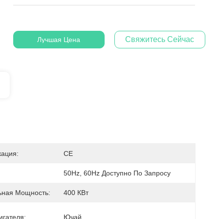
Свяжитесь Сейчас
Лучшая Цена
ация:
CE
50Hz, 60Hz Доступно По Запросу
ная Мощность:
400 КВт
игателя:
Ючай