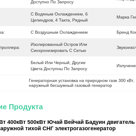
Доступно По Запросу
С Водяным Охлаждением, 6 
Марка Ге
Цилиндров, 4 Такта, Рядный
ра:
С Воздушным Охлаждением
Бренд Ко
Изолированный Остров Или 
троллера:
Звукоизо
Синхронизировать С Сетью
Белый Или Черный, Другие 
Излучени
Цвета Доступны По Запросу
Генераторная установка на природном газе 300 кВт
, 
наружный бесшумный газовый генератор
ие Продукта
кВт 400кВт 500кВт Ючай Вейчай Бадуин двигате
наружной тихой СНГ электрогазогенератор