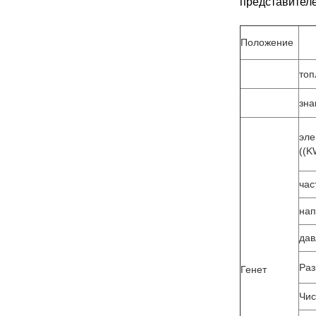
представител
Положение
топ
зна
эле
((K
час
на
дав
Ра
Генет
Чис