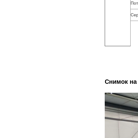
Пот
Сер
Снимок на