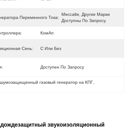
Meccalte, Другие Марки 
нератора Переменного Тока:
Доступны По Запросу.
нтроллера:
КомАп
ляционная Сень:
С Или Без
я:
Доступен По Запросу
шумозащищенный газовый генератор на КПГ
, 
ль дождезащитный звукоизоляционный