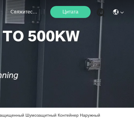
я
Свяжитесь С Нами
Цитата
лагозащищенный Шумозащитный Контейнер Наружный