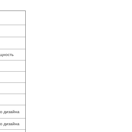
щность
го дизайна
го дизайна