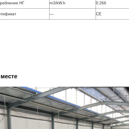
ребление НГ
m3/kW.h
0.266
тификат
—
CE
 месте