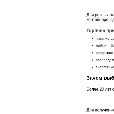
Для разных пл
контейнере, сд
Горячие пр
питание ц
майнинг б
резервная
распредел
энергетич
Зачем выб
Более 20 лет 
Для получения